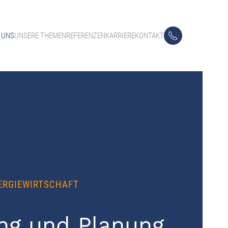
 UNS
UNSERE THEMEN
REFERENZEN
KARRIERE
KONTAKT
ERGIEWIRTSCHAFT
ng und Planung